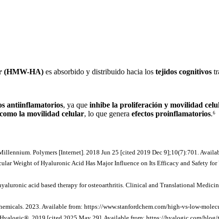
lar (HMW-HA)
es absorbido y distribuido hacia los
tejidos cognitivos
tr
os antiinflamatorios
, ya que
inhibe la proliferación y movilidad celu
 como la movilidad celular
, lo que genera
efectos proinflamatorios
.⁶
rd Millennium. Polymers [Internet]. 2018 Jun 25 [cited 2019 Dec 9];10(7):701. Ava
ar Weight of Hyaluronic Acid Has Major Influence on Its Efficacy and Safety for
ronic acid based therapy for osteoarthritis. Clinical and Translational Medicine 
Chemicals. 2023. Available from: https://www.stanfordchem.com/high-vs-low-molec
 Hyalogic®. 2019 [cited 2025 May 29]. Available from: https://hyalogic.com/blog/