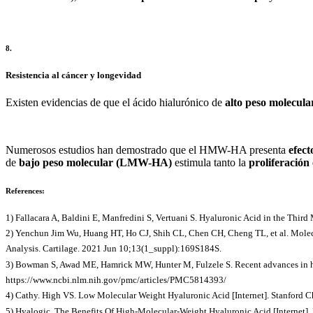
8.
Resistencia al cáncer y longevidad
Existen evidencias de que el ácido hialurónico de
alto peso molecu
Numerosos estudios han demostrado que el HMW-HA presenta
efect
de
bajo peso molecular (LMW-HA)
estimula tanto la
proliferación
References:
1) Fallacara A, Baldini E, Manfredini S, Vertuani S. Hyaluronic Acid in the Thi
2) Yenchun Jim Wu, Huang HT, Ho CJ, Shih CL, Chen CH, Cheng TL, et al. Molecul
Analysis. Cartilage. 2021 Jun 10;13(1_suppl):169S184S.
3) Bowman S, Awad ME, Hamrick MW, Hunter M, Fulzele S. Recent advances in hyalu
https://www.ncbi.nlm.nih.gov/pmc/articles/PMC5814393/
4) Cathy. High VS. Low Molecular Weight Hyaluronic Acid [Internet]. Stanford 
5) Hyalogic. The Benefits Of High-Molecular-Weight Hyaluronic Acid [Internet].