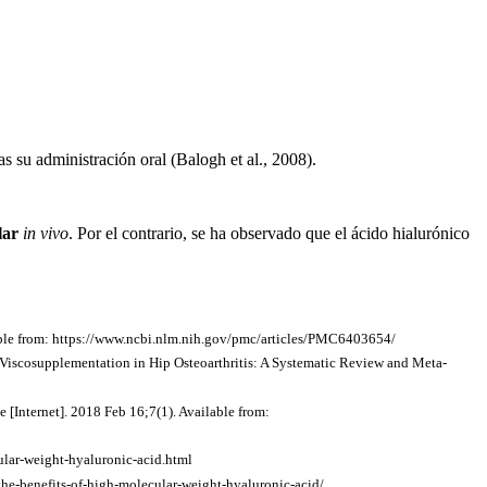
as su administración oral (Balogh et al., 2008).
lar
in vivo
. Por el contrario, se ha observado que el ácido hialurónico
ilable from: https://www.ncbi.nlm.nih.gov/pmc/articles/PMC6403654/
 Viscosupplementation in Hip Osteoarthritis: A Systematic Review and Meta-
[Internet]. 2018 Feb 16;7(1). Available from:
ular-weight-hyaluronic-acid.html
the-benefits-of-high-molecular-weight-hyaluronic-acid/