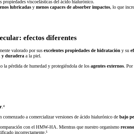
 propiedades viscoelásticas del ácido hialurónico.
enos lubricadas
y
menos capaces de absorber impactos
, lo que inc
ecular: efectos diferentes
mente valorado por sus
excelentes propiedades de hidratación
y su
e
a y duradera
a la piel.
do la pérdida de humedad y protegiéndola de los
agentes externos
. Por
r
.⁴
n comenzado a comercializar versiones de ácido hialurónico de
bajo p
omparación con el HMW-HA. Mientras que nuestro organismo
recon
tificado incorrectamente.⁵