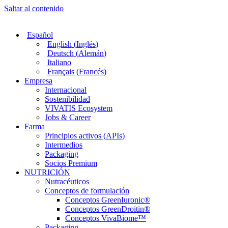
Saltar al contenido
Español
English
(
Inglés
)
Deutsch
(
Alemán
)
Italiano
Français
(
Francés
)
Empresa
Internacional
Sostenibilidad
VIVATIS Ecosystem
Jobs & Career
Farma
Principios activos (APIs)
Intermedios
Packaging
Socios Premium
NUTRICIÓN
Nutracéuticos
Conceptos de formulación
Conceptos GreenIuronic®
Conceptos GreenDroitin®
Conceptos VivaBiome™
Packaging