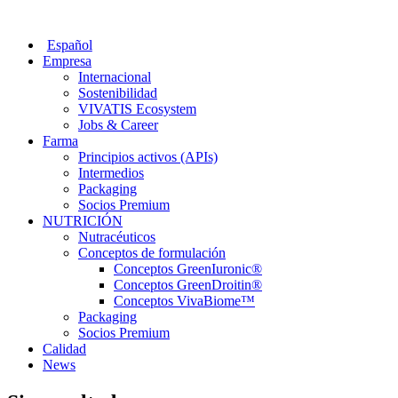
Saltar
al
Español
contenido
Empresa
Internacional
Sostenibilidad
VIVATIS Ecosystem
Jobs & Career
Farma
Principios activos (APIs)
Intermedios
Packaging
Socios Premium
NUTRICIÓN
Nutracéuticos
Conceptos de formulación
Conceptos GreenIuronic®
Conceptos GreenDroitin®
Conceptos VivaBiome™
Packaging
Socios Premium
Calidad
News