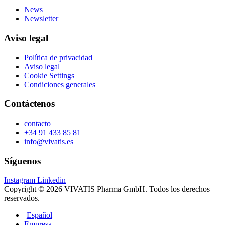
News
Newsletter
Aviso legal
Política de privacidad
Aviso legal
Cookie Settings
Condiciones generales
Contáctenos
contacto
+34 91 433 85 81
info@vivatis.es
Síguenos
Instagram
Linkedin
Copyright © 2026 VIVATIS Pharma GmbH. Todos los derechos
reservados.
Ir
Español
a
Empresa
Tienda