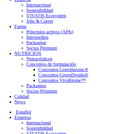
Internacional
Sostenibilidad
VIVATIS Ecosystem
Jobs & Career
Farma
Principios activos (APIs)
Intermedios
Packaging
Socios Premium
NUTRICIÓN
Nutracéuticos
Conceptos de formulación
Conceptos GreenIuronic®
Conceptos GreenDroitin®
Conceptos VivaBiome™
Packaging
Socios Premium
Calidad
News
Español
Empresa
Internacional
Sostenibilidad
VIVATIS Ecosystem