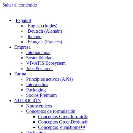
Saltar al contenido
Español
English
(
Inglés
)
Deutsch
(
Alemán
)
Italiano
Français
(
Francés
)
Empresa
Internacional
Sostenibilidad
VIVATIS Ecosystem
Jobs & Career
Farma
Principios activos (APIs)
Intermedios
Packaging
Socios Premium
NUTRICIÓN
Nutracéuticos
Conceptos de formulación
Conceptos GreenIuronic®
Conceptos GreenDroitin®
Conceptos VivaBiome™
Packaging