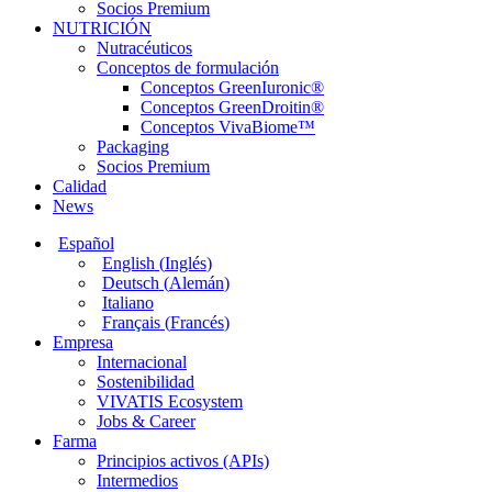
Socios Premium
NUTRICIÓN
Nutracéuticos
Conceptos de formulación
Conceptos GreenIuronic®
Conceptos GreenDroitin®
Conceptos VivaBiome™
Packaging
Socios Premium
Calidad
News
Español
English
(
Inglés
)
Deutsch
(
Alemán
)
Italiano
Français
(
Francés
)
Empresa
Internacional
Sostenibilidad
VIVATIS Ecosystem
Jobs & Career
Farma
Principios activos (APIs)
Intermedios